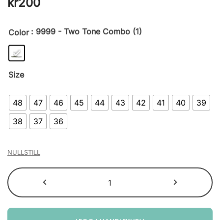
kr
200
: 9999 - Two Tone Combo (1)
Color
Size
48
47
46
45
44
43
42
41
40
39
38
37
36
NULLSTILL
OrthoLite
hybridsåler,
bred
antall