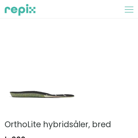
Skip
to
content
Partnershop Kunde
OrthoLite hybridsåler, bred