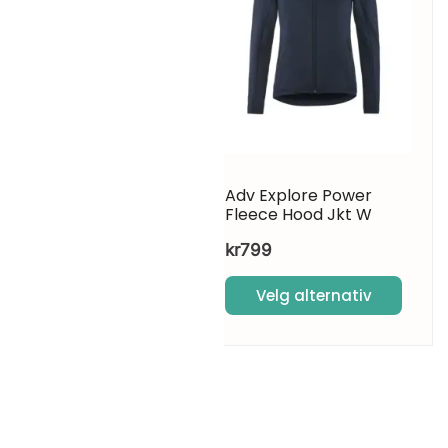
kan
s
velges
på
ktsiden
produktsiden
ium-T Mens
Adv Explore Power
Fleece Hood Jkt W
kr
799
elg alternativ
Velg alternativ
Dette
ktet
produktet
har
flere
nter.
varianter.