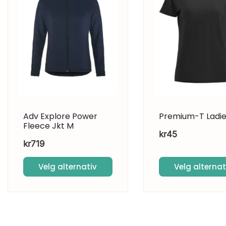
Alternativene
Alternativene
kan
kan
velges
velges
på
på
produktsiden
produktsiden
Adv Explore Power
Premium-T Ladie
Fleece Jkt M
kr
45
kr
719
Velg alternativ
Velg alternat
Dette
Dette
produktet
produktet
har
har
flere
flere