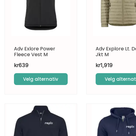
Adv Exlore Power
Adv Explore Lt. 
Fleece Vest M
Jkt M
kr
639
kr
1,919
Velg alternativ
Velg alternat
Dette
Dette
produktet
produktet
har
har
flere
flere
varianter.
varianter.
Alternativene
Alternativene