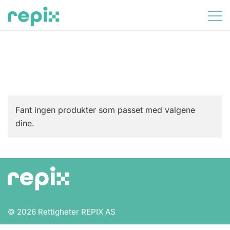
Skip
to
content
Partnershop Kunde
Fant ingen produkter som passet med valgene
dine.
© 2026 Rettigheter REPIX AS