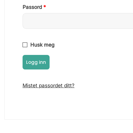
Påkrevd
Passord
*
Husk meg
Logg inn
Mistet passordet ditt?