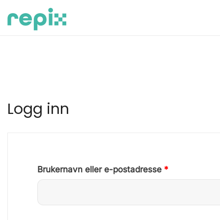
Skip
to
content
Partnershop Kunde
Logg inn
Påkrevd
Brukernavn eller e-postadresse
*