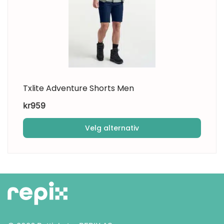
Txlite Adventure Shorts Men
kr
959
Velg alternativ
Dette
produktet
har
flere
varianter.
Alternativene
kan