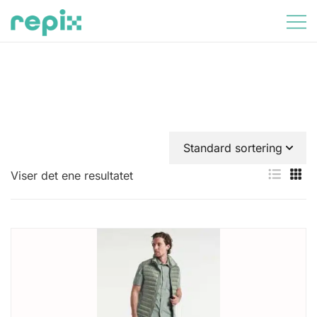
Skip
to
content
Partnershop Kunde
Viser det ene resultatet